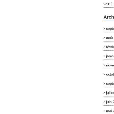
voir ?
Arch
sept
août
févr
janv
nove
octo
sept
juill
juin
mai 