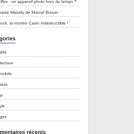
eiflex : un appareil photo hors du temps ?
haise Wassily de Marcel Breuer
ock, la montre Casio indestructible !
gories
lité
itecture
mobile
ness
gn
tyle
ges
entaires récents