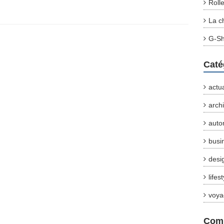
Roll
La c
G-Sh
Caté
actua
arch
auto
busi
desi
lifes
voya
Comm