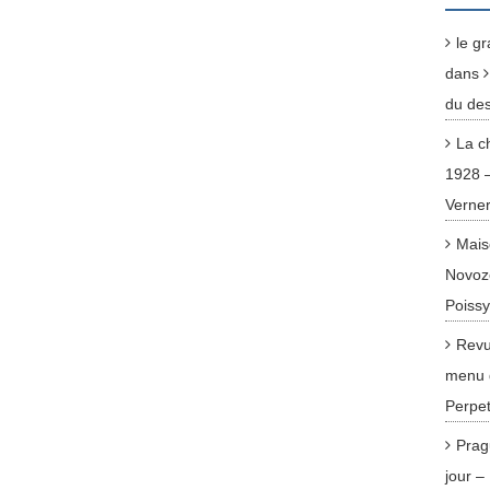
le g
dans
du des
La c
1928 
Verne
Mais
Novoz
Poiss
Revu
menu 
Perpet
Prag
jour 