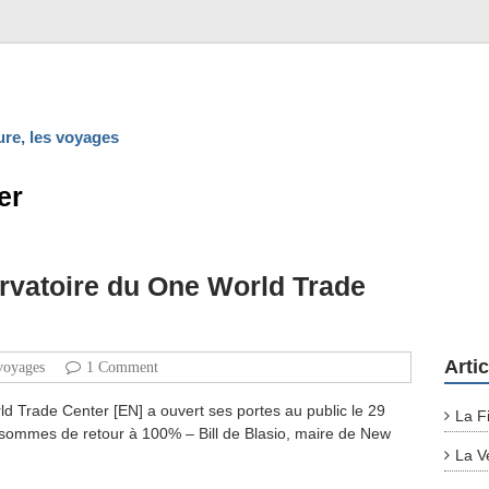
ture, les voyages
er
rvatoire du One World Trade
Arti
voyages
1 Comment
 Trade Center [EN] a ouvert ses portes au public le 29
La F
 sommes de retour à 100% – Bill de Blasio, maire de New
La V