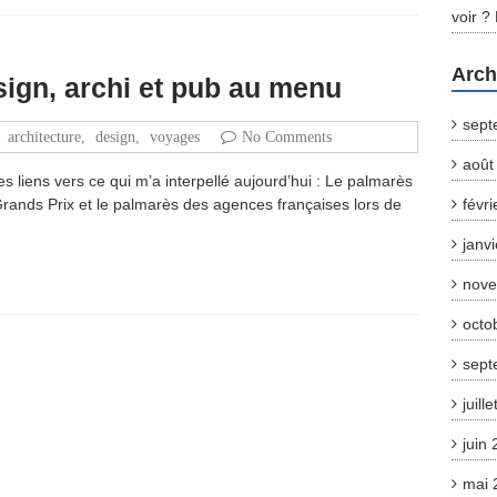
voir ?
Arch
ign, archi et pub au menu
sept
,
architecture
,
design
,
voyages
No Comments
août
 liens vers ce qui m’a interpellé aujourd’hui : Le palmarès
 Grands Prix et le palmarès des agences françaises lors de
févr
janv
nove
octo
sept
juill
juin
mai 