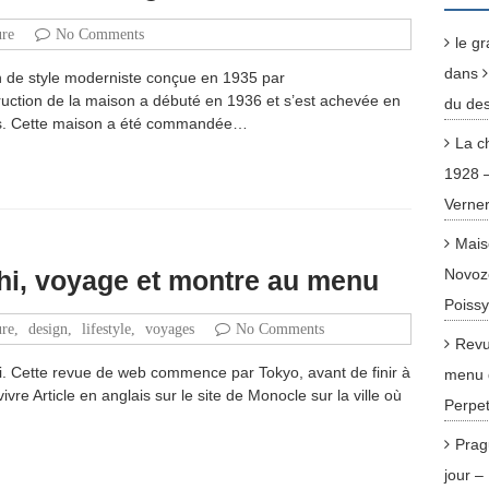
ure
No Comments
le g
dans
n de style moderniste conçue en 1935 par
truction de la maison a débuté en 1936 et s’est achevée en
du des
tés. Cette maison a été commandée…
La c
1928 
Verne
Mais
hi, voyage et montre au menu
Novoz
Poiss
ure
,
design
,
lifestyle
,
voyages
No Comments
Revu
. Cette revue de web commence par Tokyo, avant de finir à
menu 
 vivre Article en anglais sur le site de Monocle sur la ville où
Perpet
Prag
jour 