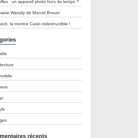
eiflex : un appareil photo hors du temps ?
haise Wassily de Marcel Breuer
ock, la montre Casio indestructible !
gories
lité
itecture
mobile
ness
gn
tyle
ges
entaires récents