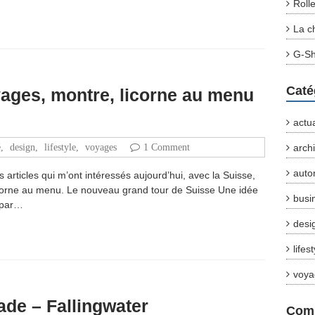
Roll
La c
G-Sh
Caté
ages, montre, licorne au menu
actua
é
,
design
,
lifestyle
,
voyages
1 Comment
arch
auto
 articles qui m’ont intéressés aujourd’hui, avec la Suisse,
icorne au menu. Le nouveau grand tour de Suisse Une idée
busi
, par…
desi
lifes
voya
ade – Fallingwater
Comm