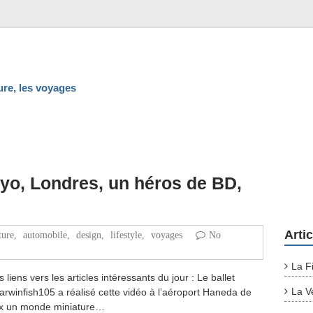
ture, les voyages
yo, Londres, un héros de BD,
Arti
ture
,
automobile
,
design
,
lifestyle
,
voyages
No
La F
liens vers les articles intéressants du jour : Le ballet
La V
rwinfish105 a réalisé cette vidéo à l’aéroport Haneda de
eux un monde miniature…